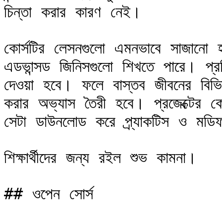
চিন্তা করার কারণ নেই।

কোর্সটির লেসনগুলো এমনভাবে সাজানো হ
এডভান্সড জিনিসগুলো শিখতে পারে। প্র
দেওয়া হবে। ফলে বাস্তব জীবনের বিভি
করার অভ্যাস তৈরী হবে। প্রজেক্টের কোড
সেটা ডাউনলোড করে প্র্যাকটিস ও মডি
শিক্ষার্থীদের জন্য রইল শুভ কামনা।

## ওপেন সোর্স
