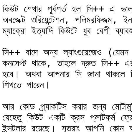
কিউট শেখার পূর্বশর্ত হল সি++ এ ভ
অবজেক্ট ওরিয়েন্টেশন, পলিমরফিজম, ইনহ
ম্যাক্রো ইত্যাদি কিউটে খুব বেশী ব্যা
সি++ বাদে অন্য ল্যাংগুয়েজেও (যেমন 
কনসেপ্ট থাকে, তাহলে দ্রুত সি++ এর 
হবে। অথবা আপনার সি জানা থাকলে সি+
শিখতে পারেন।

আর কোড প্র্যাকটিস করার জন্য মোটামু
যেহেতু কিউট একটি ক্রস প্লাটফর্ম ফ্রে
ইন্সটলার রয়েছে। সুতরাং আপনি কোন অপা