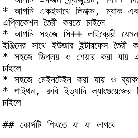
* আপনি একইসাথে লিনাক্স, ম্যাক এব
এপ্লিকেশন তৈরী করতে চাইলে

* আপনি সহজে সি++ লাইব্রেরী যেমন 
ইঞ্জিনের সাথে ইউজার ইন্টারফেস তৈরী ক
* সহজে ডিপ্লয় ও শেয়ার করা যায় এম
চাইলে

* সহজে মেইনটেইন করা যায় ও ব্যাকওয়া
* পাইথন, রুবি ইত্যাদি ল্যাংগুয়েজের 
চাইলে

## কোর্সটি শিখতে যা যা লাগবে
