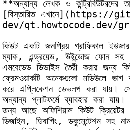
**অন্যান্য লেখক ও কন্ট্রিবিউটরদের ত
[বিস্তারিত এখানে](https://
dev/qt.howtocode.dev/gr
কিউট একটি জনপ্রিয় গ্রাফিকাল ইউজার ই
ম্যাক, এন্ড্রয়েড, উইন্ডোজ ফোন সহ ১
এমবেডেড ডিভাইস তৈরী করার জন্য কিউট
ফ্রেমওয়ার্কটি অনেকগুলো মডিউলে ভাগ 
করে এপ্লিকেশন ডেভলপ করা যায়। সে
অন্যান্য প্লাটফর্মে ব্যাবহার করা যায়
জন্য আছে অফিশিয়াল কিউট ক্রিয়েটর 
ডিজাইন, ডিবাগিং, ডকুমেন্টেশন সহ না