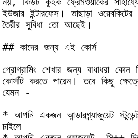
নয়, কিউট কুইক ফ্রেমওয়ার্কের সাহায্যে জা
ইউজার ইন্টারফেস। তাছাড়া ওয়েবকিটের
তৈরীর সুবিধা তো আছেই।

## কাদের জন্য এই কোর্স

প্রোগ্রামিং শেখার জন্য বাধাধরা কো
কোর্সটি করতে পারেন। তবে কিছু ক্ষেত
যেমন -

* আপনি একজন আন্ডারগ্র্যাজুয়েট স্টুডেন
চাইলে

* আপনি একজন গ্র্যাজুয়েট, সি++ দিয়ে 